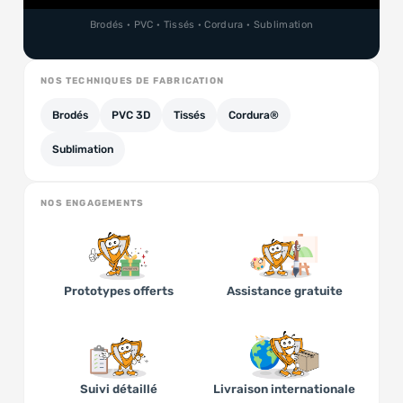
Brodés · PVC · Tissés · Cordura · Sublimation
NOS TECHNIQUES DE FABRICATION
Brodés
PVC 3D
Tissés
Cordura®
Sublimation
NOS ENGAGEMENTS
Prototypes offerts
Assistance gratuite
Suivi détaillé
Livraison internationale