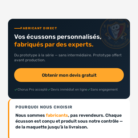
FABRICANT DIRECT
Vos écussons personnalisés,
fabriqués par des experts.
Du prototype à la série — sans intermédiaire. Prototype offert
avant production.
Obtenir mon devis gratuit
Chorus Pro accepté
Devis immédiat en ligne
Sans engagement
POURQUOI NOUS CHOISIR
Nous sommes
fabricants
, pas revendeurs. Chaque
écusson est conçu et produit sous notre contrôle —
de la maquette jusqu'à la livraison.