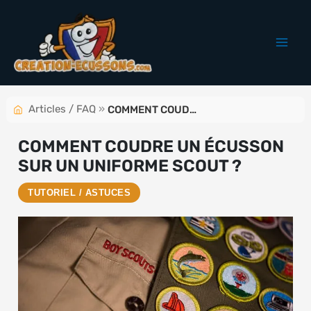
Aller
au
contenu
Articles / FAQ
»
COMMENT COUDRE UN ÉCUSSON SUR UN UNIFORME SCOUT ?
COMMENT COUDRE UN ÉCUSSON
SUR UN UNIFORME SCOUT ?
TUTORIEL / ASTUCES