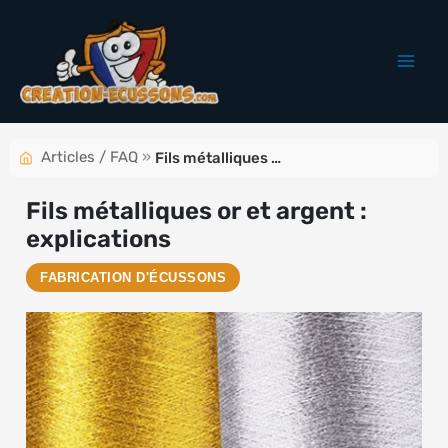
Aller
au
contenu
Articles / FAQ
»
Fils métalliques or et argent : explications
Fils métalliques or et argent :
explications
FABRICATION D'ÉCUSSONS