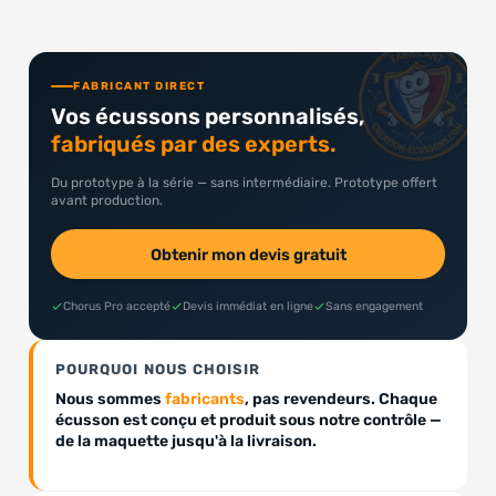
FABRICANT DIRECT
Vos écussons personnalisés,
fabriqués par des experts.
Du prototype à la série — sans intermédiaire. Prototype offert
avant production.
Obtenir mon devis gratuit
Chorus Pro accepté
Devis immédiat en ligne
Sans engagement
POURQUOI NOUS CHOISIR
Nous sommes
fabricants
, pas revendeurs. Chaque
écusson est conçu et produit sous notre contrôle —
de la maquette jusqu'à la livraison.