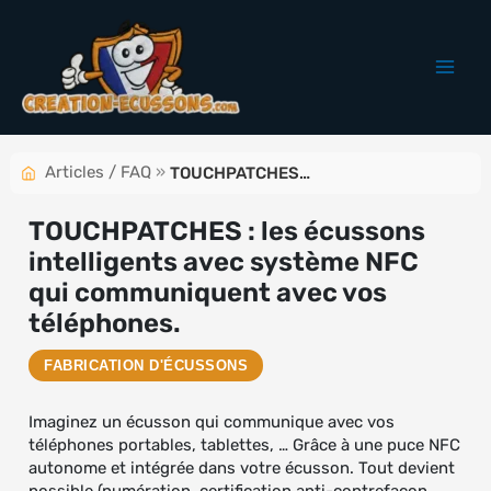
Aller
au
contenu
Articles / FAQ
»
TOUCHPATCHES : les écussons intelligents avec système NFC qui communiquent avec vos téléphones.
TOUCHPATCHES : les écussons
intelligents avec système NFC
qui communiquent avec vos
téléphones.
FABRICATION D'ÉCUSSONS
Imaginez un écusson qui communique avec vos
téléphones portables, tablettes, … Grâce à une puce NFC
autonome et intégrée dans votre écusson. Tout devient
possible (numération, certification anti-contrefaçon,